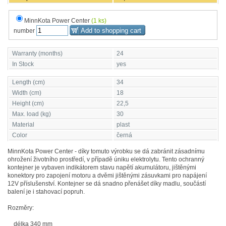
MinnKota Power Center
(1 ks)
number
Warranty (months)
24
In Stock
yes
Length (cm)
34
Width (cm)
18
Height (cm)
22,5
Max. load (kg)
30
Material
plast
Color
černá
MinnKota Power Center - díky tomuto výrobku se dá zabránit zásadnímu
ohrožení životního prostředí, v případě úniku elektrolytu. Tento ochranný
kontejner je vybaven indikátorem stavu napětí akumulátoru, jištěnými
konektory pro zapojení motoru a dvěmi jištěnými zásuvkami pro napájení
12V příslušenství. Kontejner se dá snadno přenášet díky madlu, součástí
balení je i stahovací popruh.
Rozměry:
délka 340 mm