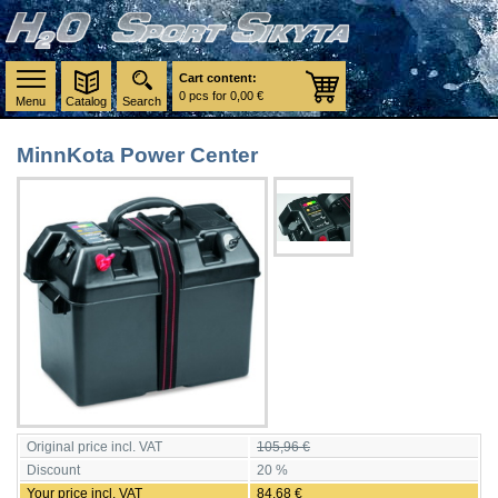
Cart content:
0 pcs for 0,00 €
Menu
Catalog
Search
MinnKota Power Center
Original price incl. VAT
105,96 €
Discount
20 %
Your price incl. VAT
84,68 €