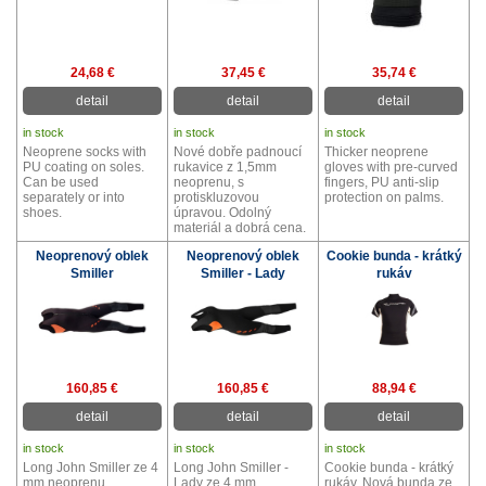
24,68 €
37,45 €
35,74 €
detail
detail
detail
in stock
in stock
in stock
Neoprene socks with
Nové dobře padnoucí
Thicker neoprene
PU coating on soles.
rukavice z 1,5mm
gloves with pre-curved
Can be used
neoprenu, s
fingers, PU anti-slip
separately or into
protiskluzovou
protection on palms.
shoes.
úpravou. Odolný
materiál a dobrá cena.
Neoprenový oblek
Neoprenový oblek
Cookie bunda - krátký
Smiller
Smiller - Lady
rukáv
160,85 €
160,85 €
88,94 €
detail
detail
detail
in stock
in stock
in stock
Long John Smiller ze 4
Long John Smiller -
Cookie bunda - krátký
mm neoprenu.
Lady ze 4 mm
rukáv. Nová bunda ze