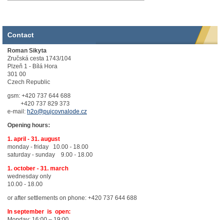
Contact
Roman Sikyta
Zručská cesta 1743/104
Plzeň 1 - Bílá Hora
301 00
Czech Republic
gsm: +420 737 644 688
+420 737 829 373
e-mail:
h2o@pujcovnalode.cz
Opening hours:
1. april - 31. august
monday - friday 10.00 - 18.00
saturday - sunday 9.00 - 18.00
1. october - 31. march
wednesday only
10.00 - 18.00
or after settlements on phone: +420 737 644 688
In september is open:
Monday: 16:00 – 19:00