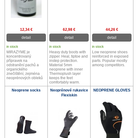
12,34 €
62,98 €
44,26 €
detail
detail
detail
in stock
in stock
in stock
MIRAZYME je
Heavy duty boots with
Low neoprene shoes
koncentrovaný
zipper. Heal, tiptoe and
reinforced in exposed
přípravek na
instep protection.
parts. Popular mostly
odstranění pachů a
Material 5mm
among competitors.
organického
neoprene with inner
znečištění, zejména
Thermoplush layer
neoprénových obleků
keeps the feet
comfortably warm.
Neoprene socks
Neoprénové rukavice
NEOPRENE GLOVES
Flexiskin