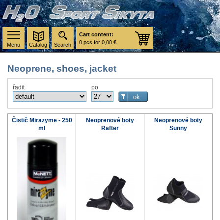
Cart content:
0 pcs for 0,00 €
Menu
Catalog
Search
Neoprene, shoes, jacket
řadit
po
Čistič Mirazyme - 250
Neoprenové boty
Neoprenové boty
ml
Rafter
Sunny