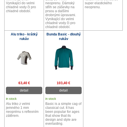
Vynikající do velmi
neoprenu. Dámský
super elastického
chladné vody či pro
střih se záševky na
neoprenu.
chladné období.
prsou a dalšími
drobnými úpravami.
Vynikající do velmi
chladné vody či pro
chladné období.
Alu triko - krátký
Bunda Basic - dlouhý
rukáv
rukáv
63,40 €
103,40 €
detail
detail
in stock
in stock
Alu triko z velmi
Basic is a simple cag of
jemného 1 mm
classical cut. It has
neoprénu s reflexním
been popular for ages
zátěrem.
that show that its
design and style are
everlasting.