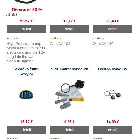
Discount 30 %
76,55 €
53,62 €
12,77 €
23,40 €
detail
detail
detail
in stock
in stock
in stock
High Pressure pump
Oars AV 105
Oars AV 150
Sevylor connectable to
a source using the 12V
plug into the car
cigarette lighter.
Sedačka člunu
SPK maintenance-kit
Boston Valve BV
Sevylor
16,17 €
9,36 €
14,89 €
detail
detail
detail
in stock
in stock
in stock