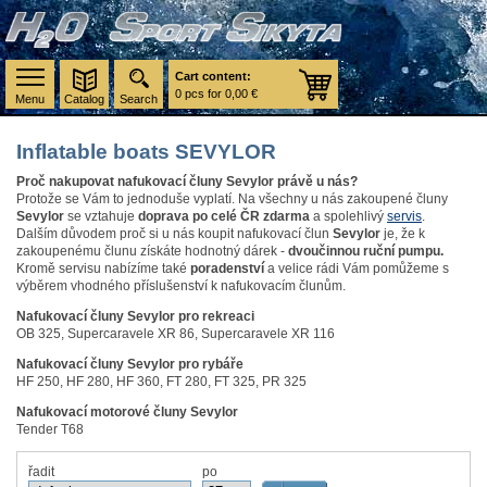
Cart content:
0 pcs for 0,00 €
Menu
Catalog
Search
Inflatable boats SEVYLOR
Proč nakupovat nafukovací čluny Sevylor právě u nás?
Protože se Vám to jednoduše vyplatí. Na všechny u nás zakoupené čluny
Sevylor
se vztahuje
doprava po celé ČR zdarma
a spolehlivý
servis
.
Dalším důvodem proč si u nás koupit nafukovací člun
Sevylor
je, že k
zakoupenému člunu získáte hodnotný dárek -
dvoučinnou ruční pumpu.
Kromě servisu nabízíme také
poradenství
a velice rádi Vám pomůžeme s
výběrem vhodného příslušenství k nafukovacím člunům.
Nafukovací čluny Sevylor pro rekreaci
OB 325, Supercaravele XR 86, Supercaravele XR 116
Nafukovací čluny Sevylor pro rybáře
HF 250, HF 280, HF 360, FT 280, FT 325, PR 325
Nafukovací motorové čluny Sevylor
Tender T68
řadit
po