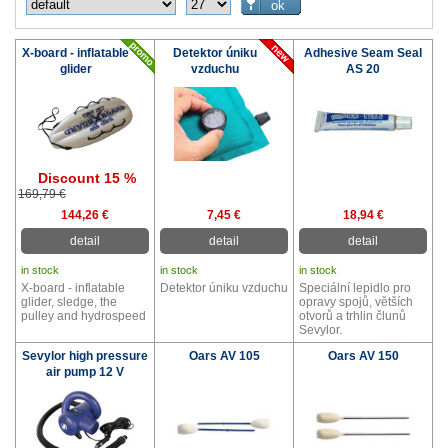
X-board - inflatable
Detektor úniku
Adhesive Seam Seal
glider
vzduchu
AS 20
Discount 15 %
169,79 €
144,26 €
7,45 €
18,94 €
detail
detail
detail
in stock
in stock
in stock
X-board - inflatable
Detektor úniku vzduchu
Speciální lepidlo pro
glider, sledge, the
opravy spojů, větších
pulley and hydrospeed
otvorů a trhlin člunů
Sevylor.
Sevylor high pressure
Oars AV 105
Oars AV 150
air pump 12 V