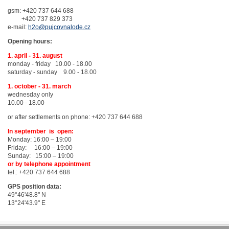
gsm: +420 737 644 688
+420 737 829 373
e-mail:
h2o@pujcovnalode.cz
Opening hours:
1. april - 31. august
monday - friday 10.00 - 18.00
saturday - sunday 9.00 - 18.00
1. october - 31. march
wednesday only
10.00 - 18.00
or after settlements on phone: +420 737 644 688
In september is open:
Monday: 16:00 – 19:00
Friday: 16:00 – 19:00
Sunday: 15:00 – 19:00
or by telephone appointment
tel.: +420 737 644 688
GPS position data:
49°46'48.8" N
13°24'43.9" E