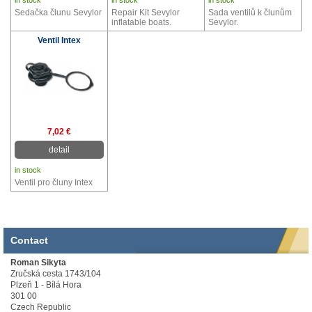
Sedačka člunu Sevylor
Repair Kit Sevylor
Sada ventilů k člunům
inflatable boats.
Sevylor.
Ventil Intex
7,02 €
detail
in stock
Ventil pro čluny Intex
Contact
Roman Sikyta
Zručská cesta 1743/104
Plzeň 1 - Bílá Hora
301 00
Czech Republic