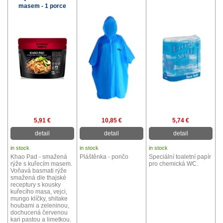
masem - 1 porce
5,91 €
10,85 €
5,74 €
detail
detail
detail
in stock
in stock
in stock
Khao Pad - smažená
Pláštěnka - pončo
Speciální toaletní papír
rýže s kuřecím masem.
pro chemická WC.
Voňavá basmati rýže
smažená dle thajské
receptury s kousky
kuřecího masa, vejci,
mungo klíčky, shitake
houbami a zeleninou,
dochucená červenou
kari pastou a limetkou.