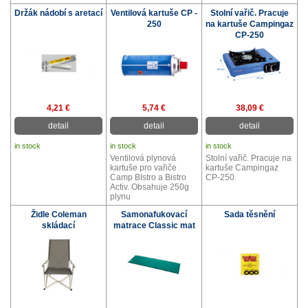
Držák nádobí s aretací
Ventilová kartuše CP -
Stolní vařič. Pracuje
250
na kartuše Campingaz
CP-250
4,21 €
5,74 €
38,09 €
detail
detail
detail
in stock
in stock
in stock
Ventilová plynová
Stolní vařič. Pracuje na
kartuše pro vařiče
kartuše Campingaz
Camp BIstro a Bistro
CP-250
Activ. Obsahuje 250g
plynu
Židle Coleman
Samonafukovací
Sada těsnění
skládací
matrace Classic mat