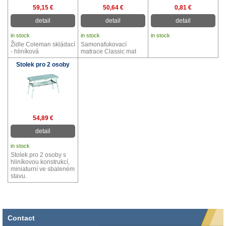
59,15 €
50,64 €
0,81 €
detail
detail
detail
in stock
in stock
in stock
Židle Coleman skládací
Samonafukovací
- hliníková
matrace Classic mat
Stolek pro 2 osoby
54,89 €
detail
in stock
Stolek pro 2 osoby s
hliníkovou konstrukcí,
miniaturní ve sbaleném
stavu.
Contact