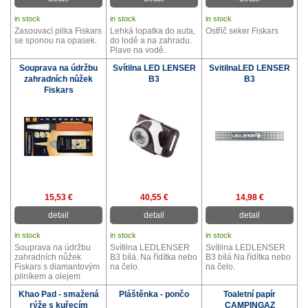
in stock
in stock
in stock
Zasouvací pilka Fiskars
Lehká lopatka do auta,
Ostřič seker Fiskars
se sponou na opasek.
do lodě a na zahradu.
Plave na vodě.
Souprava na údržbu
Svítilna LED LENSER
SvitilnaLED LENSER
zahradních nůžek
B3
B3
Fiskars
15,53 €
40,55 €
14,98 €
detail
detail
detail
in stock
in stock
in stock
Souprava na údržbu
Svítilna LEDLENSER
Svítilna LEDLENSER
zahradních nůžek
B3 bílá. Na řídítka nebo
B3 bílá Na řídítka nebo
Fiskars s diamantovým
na čelo.
na čelo.
pilníkem a olejem
Khao Pad - smažená
Pláštěnka - pončo
Toaletní papír
rýže s kuřecím
CAMPINGAZ