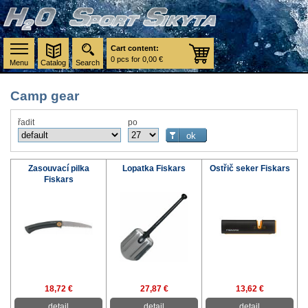
Cart content:
0 pcs for 0,00 €
Menu
Catalog
Search
Camp gear
řadit
po
Zasouvací pilka
Lopatka Fiskars
Ostřič seker Fiskars
Fiskars
18,72 €
27,87 €
13,62 €
detail
detail
detail