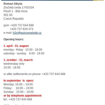
Roman Sikyta
Zručská cesta 1743/104
Plzeň 1 - Bílá Hora
301 00
Czech Republic
gsm: +420 737 644 688
+420 737 829 373
e-mail:
h2o@pujcovnalode.cz
Opening hours:
1. april - 31. august
monday - friday 10.00 - 18.00
saturday - sunday 9.00 - 18.00
1. october - 31. march
wednesday only
10.00 - 18.00
or after settlements on phone: +420 737 644 688
In september is open:
Monday: 16:00 – 19:00
Friday: 16:00 – 19:00
Sunday: 15:00 – 19:00
or by telephone appointment
tel.: +420 737 644 688